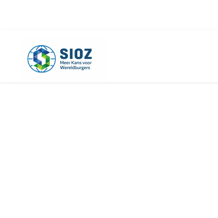
info@sioz.nl
+1-075 - 616 20 09