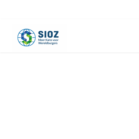
info@sioz.nl
+1-075 - 616 20 09