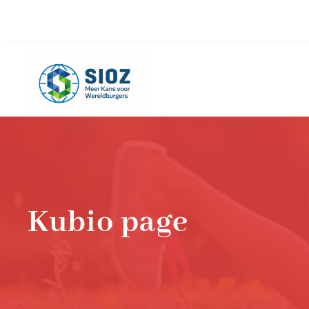
info@sioz.nl
+1-075 - 616 20 09
Kubio page