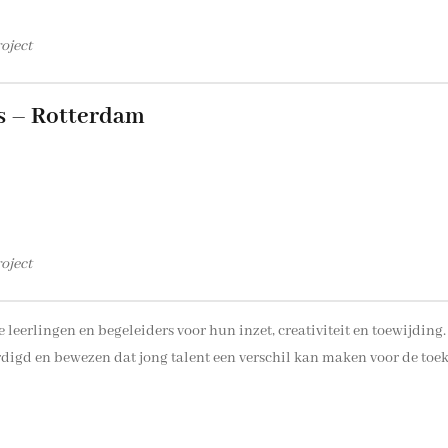
roject
s – Rotterdam
roject
ze leerlingen en begeleiders voor hun inzet, creativiteit en toewijdin
igd en bewezen dat jong talent een verschil kan maken voor de toe