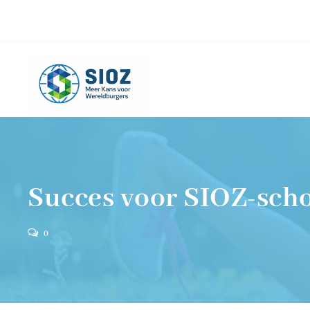
info@sioz.nl
+1-075 - 616 20 09
Succes voor SIOZ-scho
0