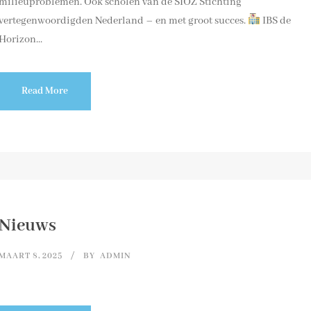
milieuproblemen. Ook scholen van de SIOZ Stichting
vertegenwoordigden Nederland – en met groot succes.
IBS de
Horizon...
Read More
Nieuws
MAART 8, 2025
BY
ADMIN