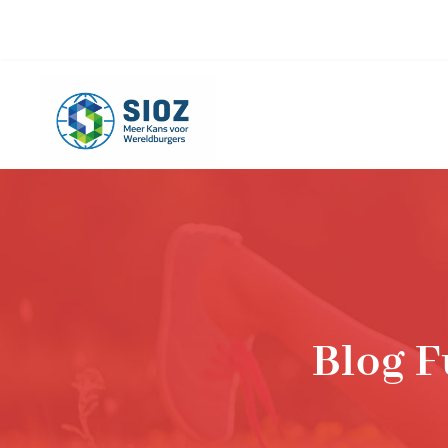
info@sioz.nl
+1-075 - 616 20 09
Blog F