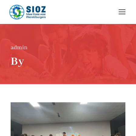
admin
By