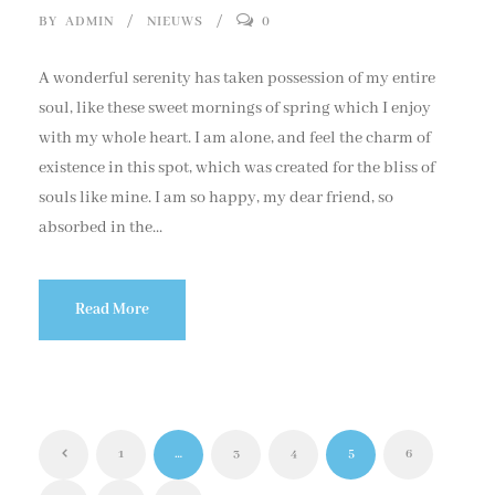
BY
ADMIN
NIEUWS
0
A wonderful serenity has taken possession of my entire
soul, like these sweet mornings of spring which I enjoy
with my whole heart. I am alone, and feel the charm of
existence in this spot, which was created for the bliss of
souls like mine. I am so happy, my dear friend, so
absorbed in the...
Read More
1
…
3
4
5
6